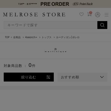
0
TOP
全商品
4search=
トップス
カーディガン/ボレロ
0
対象商品数 ：
件
絞り込む
おすすめ順