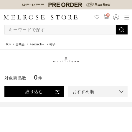
0
TOP
全商品
4search=
帽子
0
対象商品数 ：
件
絞り込む
おすすめ順