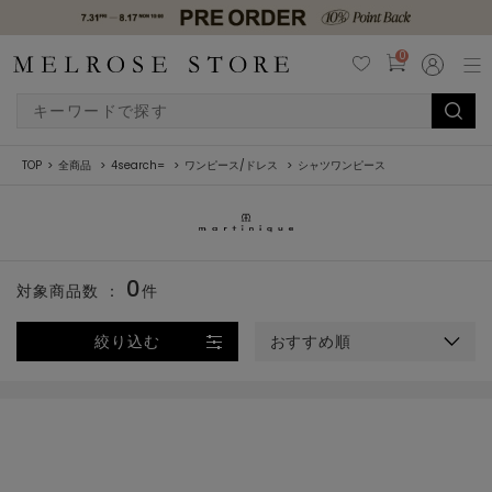
0
TOP
全商品
4search=
ワンピース/ドレス
シャツワンピース
0
対象商品数 ：
件
絞り込む
おすすめ順