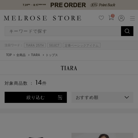
0
注目ワード：
TIARA 25TH
SELECT
定番ベーシックアイテム
TOP
全商品
TIARA
トップス
14
対象商品数 ：
件
絞り込む
おすすめ順