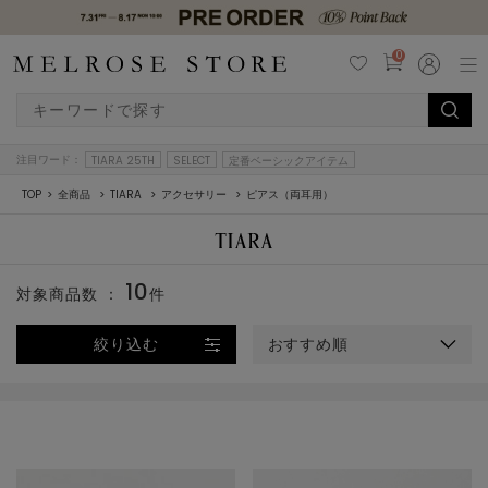
0
注目ワード：
TIARA 25TH
SELECT
定番ベーシックアイテム
TOP
全商品
TIARA
アクセサリー
ピアス（両耳用）
10
対象商品数 ：
件
絞り込む
おすすめ順