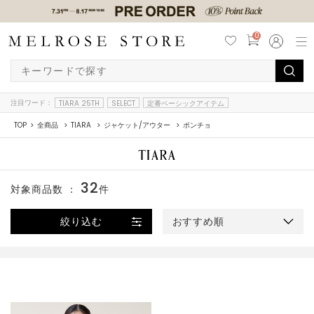
0
注目ワード：
TIARA 25TH
SELECT
定番ベーシックアイテム
TOP
全商品
TIARA
ジャケット/アウター
ポンチョ
32
対象商品数 ：
件
絞り込む
おすすめ順