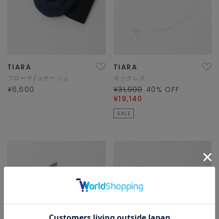
TIARA
TIARA
ブローチ/コサージュ
ネックレス
¥6,600
¥31,900
40
% OFF
¥19,140
SALE