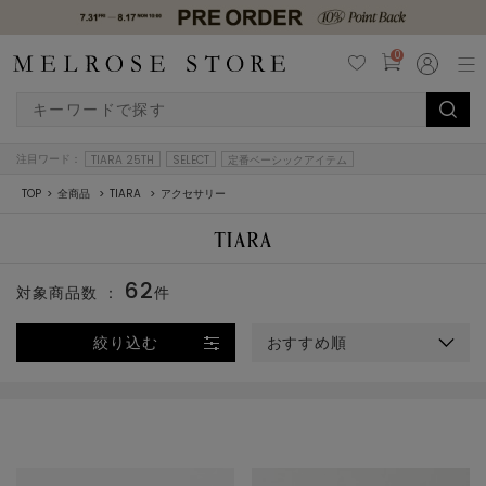
0
注目ワード：
TIARA 25TH
SELECT
定番ベーシックアイテム
TOP
全商品
TIARA
アクセサリー
62
対象商品数 ：
件
絞り込む
おすすめ順