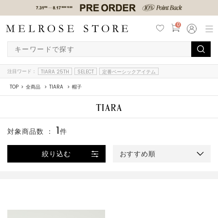
0
注目ワード：
TIARA 25TH
SELECT
定番ベーシックアイテム
TOP
全商品
TIARA
帽子
1
対象商品数 ：
件
絞り込む
おすすめ順