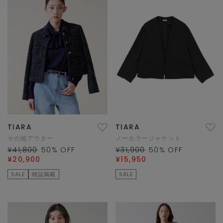
TIARA
TIARA
その他アウター
ノーカラージャケット
¥41,800
50
% OFF
¥31,900
50
% OFF
¥20,900
¥15,950
SALE
雑誌掲載
SALE