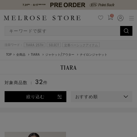
0
注目ワード：
TIARA 25TH
SELECT
定番ベーシックアイテム
TOP
全商品
TIARA
ジャケット/アウター
ナイロンジャケット
32
対象商品数 ：
件
絞り込む
おすすめ順