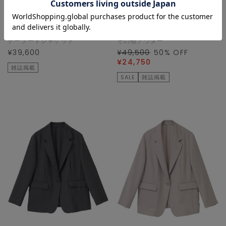
TIARA
TIARA
テーラードジャケット
その他アウター
¥39,600
¥49,500
50
% OFF
¥24,750
雑誌掲載
SALE
雑誌掲載