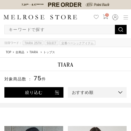
0
注目ワード：
TIARA 25TH
SELECT
定番ベーシックアイテム
TOP
全商品
TIARA
トップス
75
対象商品数 ：
件
絞り込む
おすすめ順