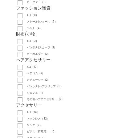
ローファー（1）
ファッション雑貨
ALL（11）
ストール/ショール（7）
ベルト（4）
財布/小物
ALL（3）
バンダナ/スカーフ（1）
キーホルダー（2）
ヘアアクセサリー
ALL（10）
ヘアゴム（2）
カチューシャ（2）
バレッタ/ヘアクリップ（3）
シュシュ（1）
その他ヘアアクセサリー（2）
アクセサリー
ALL（62）
ネックレス（32）
リング（7）
ピアス（両耳用）（10）
イヤリング（1）