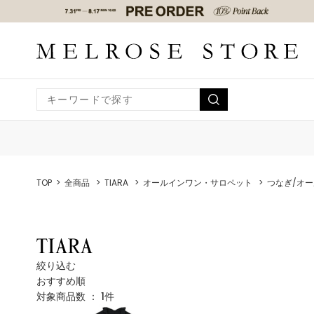
TOP
全商品
TIARA
オールインワン・サロペット
つなぎ/オ
絞り込む
おすすめ順
対象商品数 ：
1
件