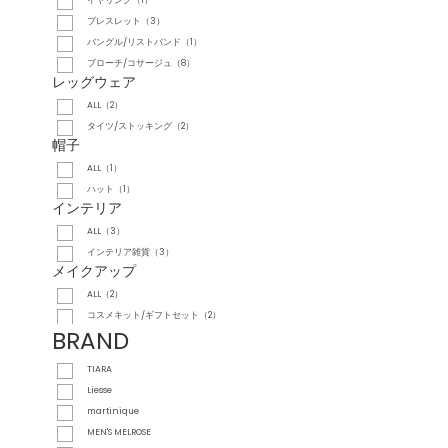
ブレスレット（3）
バングル/リストバンド（1）
ブローチ/コサージュ（8）
レッグウェア
ALL（2）
タイツ/ストッキング（2）
帽子
ALL（1）
ハット（1）
インテリア
ALL（3）
インテリア雑貨（3）
メイクアップ
ALL（2）
コスメキット/ギフトセット（2）
BRAND
TIARA
Liesse
martinique
MEN'S MELROSE