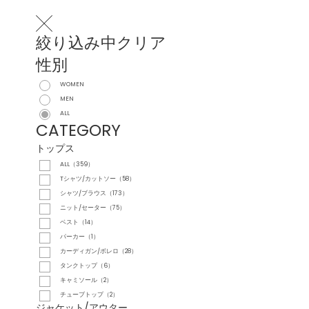
絞り込み中
クリア
性別
WOMEN
MEN
ALL
CATEGORY
トップス
ALL（359）
Tシャツ/カットソー（58）
シャツ/ブラウス（173）
ニット/セーター（75）
ベスト（14）
パーカー（1）
カーディガン/ボレロ（28）
タンクトップ（6）
キャミソール（2）
チューブトップ（2）
ジャケット/アウター