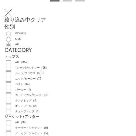
絞り込み中
クリア
性別
WOMEN
MEN
ALL
CATEGORY
トップス
ALL（359）
Tシャツ/カットソー（58）
シャツ/ブラウス（173）
ニット/セーター（75）
ベスト（14）
パーカー（1）
カーディガン/ボレロ（28）
タンクトップ（6）
キャミソール（2）
チューブトップ（2）
ジャケット/アウター
ALL（32）
テーラードジャケット（8）
ノーカラージャケット（5）