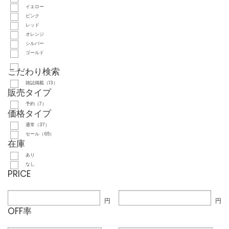
イエロー
ピンク
レッド
オレンジ
シルバー
ゴールド
こだわり検索
雑誌掲載（13）
販売タイプ
予約（7）
価格タイプ
通常（37）
セール（65）
在庫
あり
なし
PRICE
円
円
OFF率