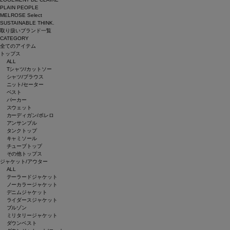
PLAIN PEOPLE
MELROSE Select
SUSTAINABLE THINK.
取り扱いブランド一覧
CATEGORY
全てのアイテム
トップス
ALL
Tシャツ/カットソー
シャツ/ブラウス
ニット/セーター
ベスト
パーカー
スウェット
カーディガン/ボレロ
アンサンブル
タンクトップ
キャミソール
チューブトップ
その他トップス
ジャケット/アウター
ALL
テーラードジャケット
ノーカラージャケット
デニムジャケット
ライダースジャケット
ブルゾン
ミリタリージャケット
ダウンベスト