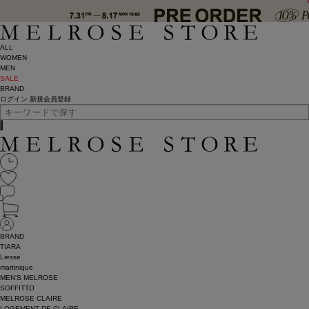
ALL
WOMEN
MEN
SALE
BRAND
ログイン
新規会員登録
BRAND
TIARA
Liesse
martinique
MEN'S MELROSE
SOFFITTO
MELROSE CLAIRE
LOGEMENT DE CLAIRE