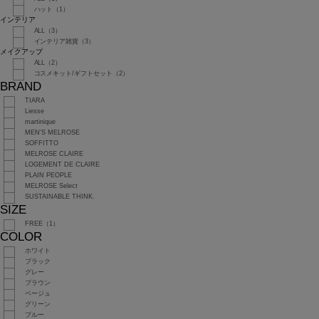
ハット（1）
インテリア
ALL（3）
インテリア雑貨（3）
メイクアップ
ALL（2）
コスメキット/ギフトセット（2）
BRAND
TIARA
Liesse
martinique
MEN'S MELROSE
SOFFITTO
MELROSE CLAIRE
LOGEMENT DE CLAIRE
PLAIN PEOPLE
MELROSE Select
SUSTAINABLE THINK.
SIZE
FREE（1）
COLOR
ホワイト
ブラック
グレー
ブラウン
ベージュ
グリーン
ブルー