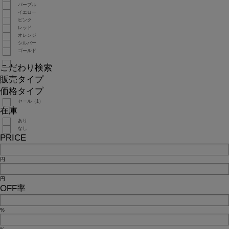
パープル
イエロー
ピンク
レッド
オレンジ
シルバー
ゴールド
こだわり検索
販売タイプ
価格タイプ
セール（1）
在庫
あり
なし
PRICE
円
円
OFF率
%