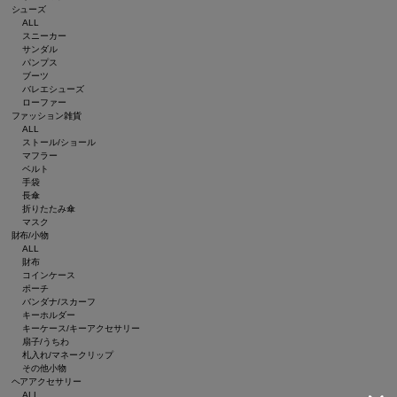
シューズ
ALL
スニーカー
サンダル
パンプス
ブーツ
バレエシューズ
ローファー
ファッション雑貨
ALL
ストール/ショール
マフラー
ベルト
手袋
長傘
折りたたみ傘
マスク
財布/小物
ALL
財布
コインケース
ポーチ
バンダナ/スカーフ
キーホルダー
キーケース/キーアクセサリー
扇子/うちわ
札入れ/マネークリップ
その他小物
ヘアアクセサリー
ALL