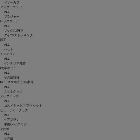
イヤーカフ
アンダーウェア
ALL
ブラジャー
レッグウェア
ALL
ソックス/靴下
タイツ/ストッキング
帽子
ALL
ハット
インテリア
ALL
インテリア雑貨
雑貨/ホビー
ALL
その他雑貨
PC・スマホグッズ/家電
ALL
スマホグッズ
メイクアップ
ALL
コスメキット/ギフトセット
ビューティーグッズ
ALL
ヘアブラシ
手鏡/メイクミラー
その他
ALL
その他