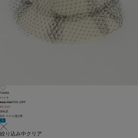
TIARA
ハット
¥18,700
70
% OFF
¥5,610
SALE
1/1 ページ全1件
1
絞り込み中
クリア