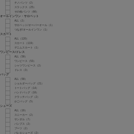
チノパンツ（2）
スラックス（25）
その他パンツ（66）
オールインワン・サロペット
ALL（2）
サロペット/オーバーオール（1）
つなぎ/オールインワン（1）
スカート
ALL（120）
スカート（119）
デニムスカート（1）
ワンピース/ドレス
ALL（58）
ワンピース（53）
シャツワンピース（2）
ドレス（3）
バッグ
ALL（58）
ショルダーバッグ（21）
トートバッグ（14）
ハンドバッグ（16）
クラッチバッグ（2）
かごバッグ（5）
シューズ
ALL（16）
スニーカー（2）
サンダル（7）
パンプス（2）
ブーツ（2）
バレエシューズ（2）