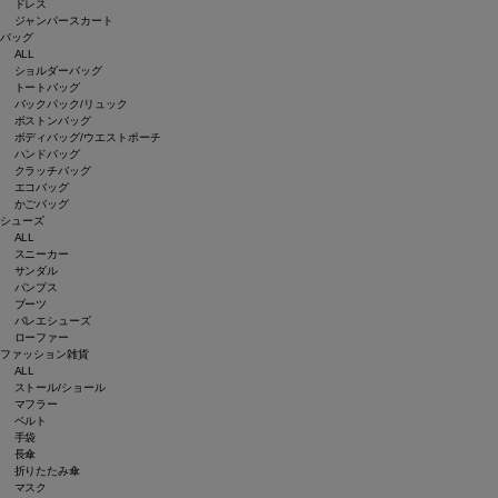
ドレス
ジャンパースカート
バッグ
ALL
ショルダーバッグ
トートバッグ
バックパック/リュック
ボストンバッグ
ボディバッグ/ウエストポーチ
ハンドバッグ
クラッチバッグ
エコバッグ
かごバッグ
シューズ
ALL
スニーカー
サンダル
パンプス
ブーツ
バレエシューズ
ローファー
ファッション雑貨
ALL
ストール/ショール
マフラー
ベルト
手袋
長傘
折りたたみ傘
マスク