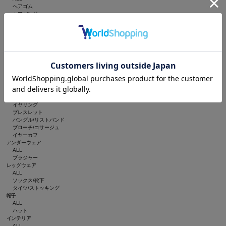
ヘアゴム
ヘアバンド
カチューシャ
バレッタ/ヘアクリップ
シュシュ
その他ヘアアクセサリー
ヘアピン
アクセサリー
ALL
ネックレス
リング
ピアス（両耳用）
ピアス（片耳用）
イヤリング
ブレスレット
バングル/リストバンド
ブローチ/コサージュ
イヤーカフ
アンダーウェア
ALL
ブラジャー
レッグウェア
ALL
ソックス/靴下
タイツ/ストッキング
帽子
ALL
ハット
インテリア
ALL