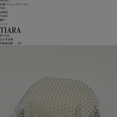
SELECT
定番ベーシックアイテム
TOP
全商品
TIARA
帽子
ハット
絞り込む
おすすめ順
対象商品数 ：
1
件