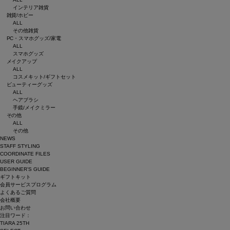
インテリア雑貨
雑貨/ホビー
ALL
その他雑貨
PC・スマホグッズ/家電
ALL
スマホグッズ
メイクアップ
ALL
コスメキット/ギフトセット
ビューティーグッズ
ALL
ヘアブラシ
手鏡/メイクミラー
その他
ALL
その他
NEWS
STAFF STYLING
COORDINATE FILES
USER GUIDE
BEGINNER’S GUIDE
ギフトキット
会員サービスプログラム
よくあるご質問
会社概要
お問い合わせ
注目ワード：
TIARA 25TH