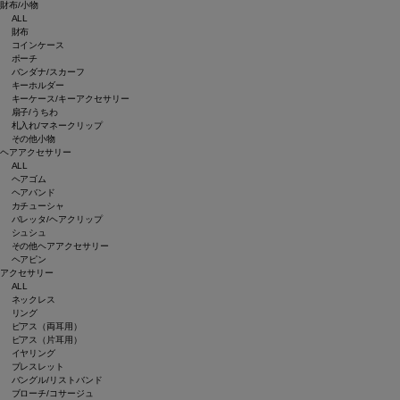
財布/小物
ALL
財布
コインケース
ポーチ
バンダナ/スカーフ
キーホルダー
キーケース/キーアクセサリー
扇子/うちわ
札入れ/マネークリップ
その他小物
ヘアアクセサリー
ALL
ヘアゴム
ヘアバンド
カチューシャ
バレッタ/ヘアクリップ
シュシュ
その他ヘアアクセサリー
ヘアピン
アクセサリー
ALL
ネックレス
リング
ピアス（両耳用）
ピアス（片耳用）
イヤリング
ブレスレット
バングル/リストバンド
ブローチ/コサージュ