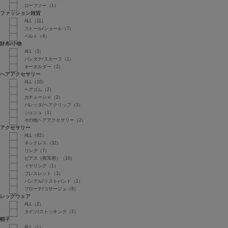
ローファー（1）
ファッション雑貨
ALL（11）
ストール/ショール（7）
ベルト（4）
財布/小物
ALL（3）
バンダナ/スカーフ（1）
キーホルダー（2）
ヘアアクセサリー
ALL（10）
ヘアゴム（2）
カチューシャ（2）
バレッタ/ヘアクリップ（3）
シュシュ（1）
その他ヘアアクセサリー（2）
アクセサリー
ALL（62）
ネックレス（32）
リング（7）
ピアス（両耳用）（10）
イヤリング（1）
ブレスレット（3）
バングル/リストバンド（1）
ブローチ/コサージュ（8）
レッグウェア
ALL（2）
タイツ/ストッキング（2）
帽子
ALL（1）