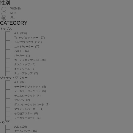
性別
WOMEN
MEN
ALL
CATEGORY
トップス
ALL（356）
Tシャツ/カットソー（57）
シャツ/ブラウス（171）
ニット/セーター（75）
ベスト（14）
パーカー（1）
カーディガン/ボレロ（28）
タンクトップ（6）
キャミソール（2）
チューブトップ（2）
ジャケット/アウター
ALL（32）
テーラードジャケット（8）
ノーカラージャケット（5）
デニムジャケット（4）
ブルゾン（2）
ダウンジャケット/コート（1）
マウンテンパーカー（1）
その他アウター（8）
ノーカラーコート（1）
パンツ
ALL（109）
デニムパンツ（16）