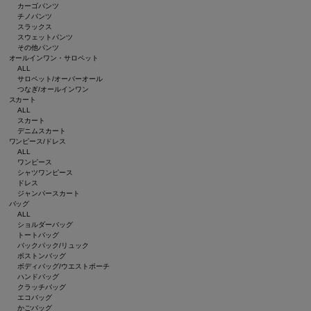
カーゴパンツ
チノパンツ
スラックス
スウェットパンツ
その他パンツ
オールインワン・サロペット
ALL
サロペット/オーバーオール
つなぎ/オールインワン
スカート
ALL
スカート
デニムスカート
ワンピース/ドレス
ALL
ワンピース
シャツワンピース
ドレス
ジャンパースカート
バッグ
ALL
ショルダーバッグ
トートバッグ
バックパック/リュック
ボストンバッグ
ボディバッグ/ウエストポーチ
ハンドバッグ
クラッチバッグ
エコバッグ
かごバッグ