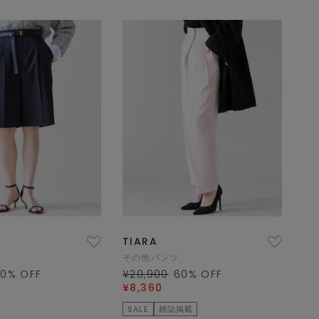
TIARA
その他パンツ
50
% OFF
¥20,900
60
% OFF
¥8,360
SALE
雑誌掲載