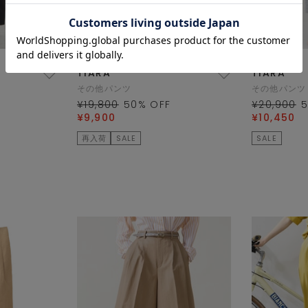
TIARA
TIARA
その他パンツ
その他パンツ
¥19,800
50
% OFF
¥20,900
¥9,900
¥10,450
再入荷
SALE
SALE