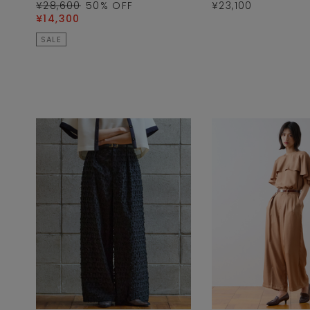
¥28,600
50
% OFF
¥23,100
¥14,300
SALE