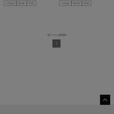
×10pt
NEW
予約
×10pt
NEW
予約
1/1 ページ全16件
1