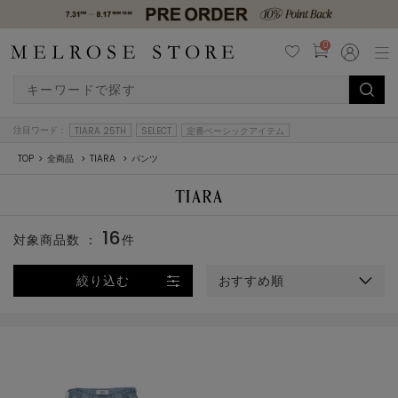
0
注目ワード：
TIARA 25TH
SELECT
定番ベーシックアイテム
TOP
全商品
TIARA
パンツ
16
対象商品数 ：
件
絞り込む
おすすめ順