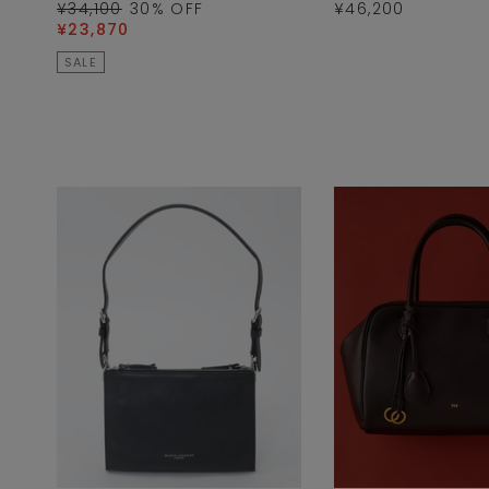
¥34,100
30
% OFF
¥46,200
¥23,870
SALE