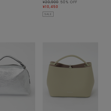
¥20,900
50
% OFF
¥10,450
SALE