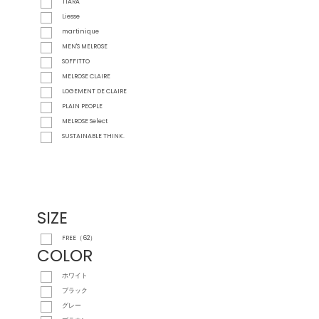
TIARA
Liesse
martinique
MEN'S MELROSE
SOFFITTO
MELROSE CLAIRE
LOGEMENT DE CLAIRE
PLAIN PEOPLE
MELROSE Select
SUSTAINABLE THINK.
SIZE
FREE（62）
COLOR
ホワイト
ブラック
グレー