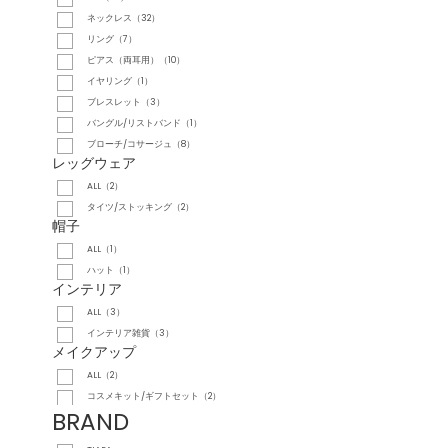
ネックレス（32）
リング（7）
ピアス（両耳用）（10）
イヤリング（1）
ブレスレット（3）
バングル/リストバンド（1）
ブローチ/コサージュ（8）
レッグウェア
ALL（2）
タイツ/ストッキング（2）
帽子
ALL（1）
ハット（1）
インテリア
ALL（3）
インテリア雑貨（3）
メイクアップ
ALL（2）
コスメキット/ギフトセット（2）
BRAND