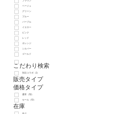
ブラウン
ベージュ
グリーン
ブルー
パープル
イエロー
ピンク
レッド
オレンジ
シルバー
ゴールド
こだわり検索
別注コラボ（2）
販売タイプ
価格タイプ
通常（52）
セール（10）
在庫
あり