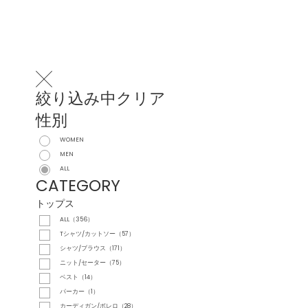
絞り込み中
クリア
性別
WOMEN
MEN
ALL
CATEGORY
トップス
ALL（356）
Tシャツ/カットソー（57）
シャツ/ブラウス（171）
ニット/セーター（75）
ベスト（14）
パーカー（1）
カーディガン/ボレロ（28）