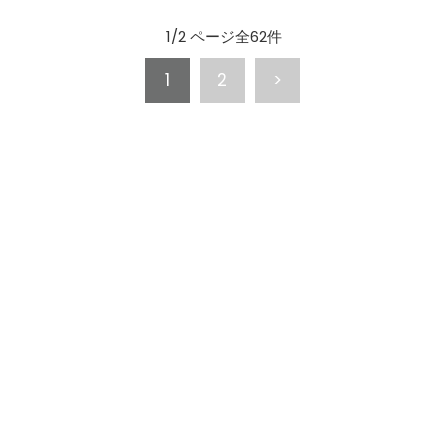
1/2 ページ全62件
1
2