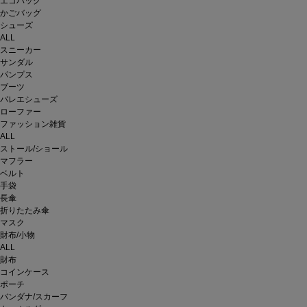
エコバッグ
かごバッグ
シューズ
ALL
スニーカー
サンダル
パンプス
ブーツ
バレエシューズ
ローファー
ファッション雑貨
ALL
ストール/ショール
マフラー
ベルト
手袋
長傘
折りたたみ傘
マスク
財布/小物
ALL
財布
コインケース
ポーチ
バンダナ/スカーフ