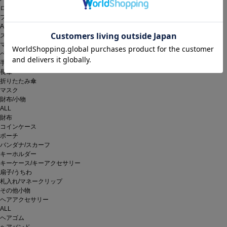
ローファー
ファッション雑貨
ALL
ストール/ショール
マフラー
ベルト
手袋
長傘
折りたたみ傘
マスク
財布/小物
ALL
財布
コインケース
ポーチ
バンダナ/スカーフ
キーホルダー
キーケース/キーアクセサリー
扇子/うちわ
札入れ/マネークリップ
その他小物
ヘアアクセサリー
ALL
ヘアゴム