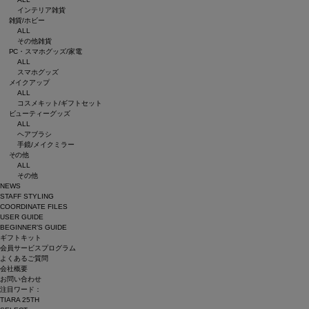
インテリア雑貨
雑貨/ホビー
ALL
その他雑貨
PC・スマホグッズ/家電
ALL
スマホグッズ
メイクアップ
ALL
コスメキット/ギフトセット
ビューティーグッズ
ALL
ヘアブラシ
手鏡/メイクミラー
その他
ALL
その他
NEWS
STAFF STYLING
COORDINATE FILES
USER GUIDE
BEGINNER’S GUIDE
ギフトキット
会員サービスプログラム
よくあるご質問
会社概要
お問い合わせ
注目ワード：
TIARA 25TH