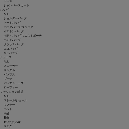
ドレス
ジャンパースカート
バッグ
ALL
ショルダーバッグ
トートバッグ
バックパック/リュック
ボストンバッグ
ボディバッグ/ウエストポーチ
ハンドバッグ
クラッチバッグ
エコバッグ
かごバッグ
シューズ
ALL
スニーカー
サンダル
パンプス
ブーツ
バレエシューズ
ローファー
ファッション雑貨
ALL
ストール/ショール
マフラー
ベルト
手袋
長傘
折りたたみ傘
マスク