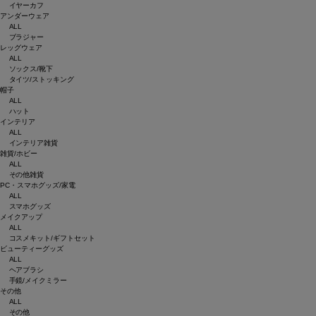
イヤーカフ
アンダーウェア
ALL
ブラジャー
レッグウェア
ALL
ソックス/靴下
タイツ/ストッキング
帽子
ALL
ハット
インテリア
ALL
インテリア雑貨
雑貨/ホビー
ALL
その他雑貨
PC・スマホグッズ/家電
ALL
スマホグッズ
メイクアップ
ALL
コスメキット/ギフトセット
ビューティーグッズ
ALL
ヘアブラシ
手鏡/メイクミラー
その他
ALL
その他