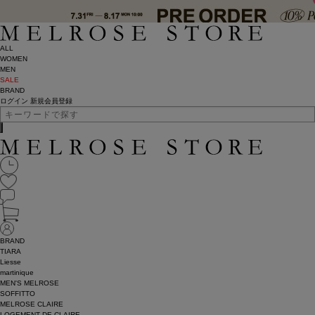
ALL
WOMEN
MEN
SALE
BRAND
ログイン
新規会員登録
BRAND
TIARA
Liesse
martinique
MEN'S MELROSE
SOFFITTO
MELROSE CLAIRE
LOGEMENT DE CLAIRE