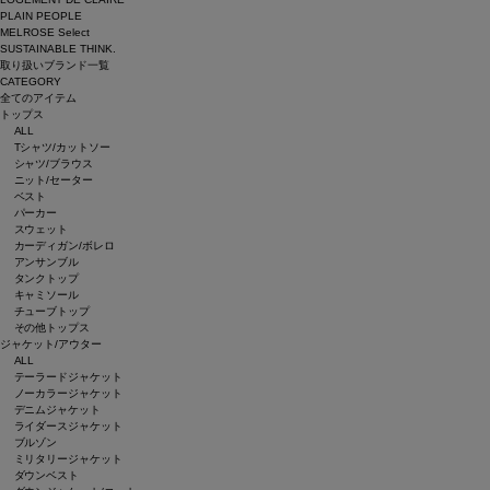
PLAIN PEOPLE
MELROSE Select
SUSTAINABLE THINK.
取り扱いブランド一覧
CATEGORY
全てのアイテム
トップス
ALL
Tシャツ/カットソー
シャツ/ブラウス
ニット/セーター
ベスト
パーカー
スウェット
カーディガン/ボレロ
アンサンブル
タンクトップ
キャミソール
チューブトップ
その他トップス
ジャケット/アウター
ALL
テーラードジャケット
ノーカラージャケット
デニムジャケット
ライダースジャケット
ブルゾン
ミリタリージャケット
ダウンベスト