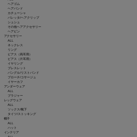
ヘアゴム
ヘアバンド
カチューシャ
バレッタ/ヘアクリップ
シュシュ
その他ヘアアクセサリー
ヘアピン
アクセサリー
ALL
ネックレス
リング
ピアス（両耳用）
ピアス（片耳用）
イヤリング
ブレスレット
バングル/リストバンド
ブローチ/コサージュ
イヤーカフ
アンダーウェア
ALL
ブラジャー
レッグウェア
ALL
ソックス/靴下
タイツ/ストッキング
帽子
ALL
ハット
インテリア
ALL