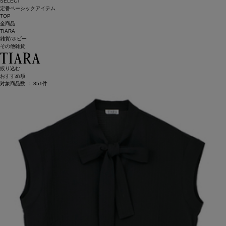
SELECT
定番ベーシックアイテム
TOP
全商品
TIARA
雑貨/ホビー
その他雑貨
絞り込む
おすすめ順
対象商品数 ：
851
件