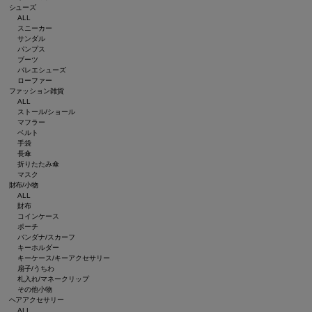
シューズ
ALL
スニーカー
サンダル
パンプス
ブーツ
バレエシューズ
ローファー
ファッション雑貨
ALL
ストール/ショール
マフラー
ベルト
手袋
長傘
折りたたみ傘
マスク
財布/小物
ALL
財布
コインケース
ポーチ
バンダナ/スカーフ
キーホルダー
キーケース/キーアクセサリー
扇子/うちわ
札入れ/マネークリップ
その他小物
ヘアアクセサリー
ALL