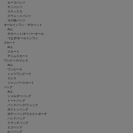
カーゴパンツ
チノパンツ
スラックス
スウェットパンツ
その他パンツ
オールインワン・サロペット
ALL
サロペット/オーバーオール
つなぎ/オールインワン
スカート
ALL
スカート
デニムスカート
ワンピース/ドレス
ALL
ワンピース
シャツワンピース
ドレス
ジャンパースカート
バッグ
ALL
ショルダーバッグ
トートバッグ
バックパック/リュック
ボストンバッグ
ボディバッグ/ウエストポーチ
ハンドバッグ
クラッチバッグ
エコバッグ
かごバッグ