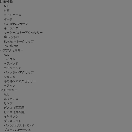
財布/小物
ALL
財布
コインケース
ポーチ
バンダナ/スカーフ
キーホルダー
キーケース/キーアクセサリー
扇子/うちわ
札入れ/マネークリップ
その他小物
ヘアアクセサリー
ALL
ヘアゴム
ヘアバンド
カチューシャ
バレッタ/ヘアクリップ
シュシュ
その他ヘアアクセサリー
ヘアピン
アクセサリー
ALL
ネックレス
リング
ピアス（両耳用）
ピアス（片耳用）
イヤリング
ブレスレット
バングル/リストバンド
ブローチ/コサージュ