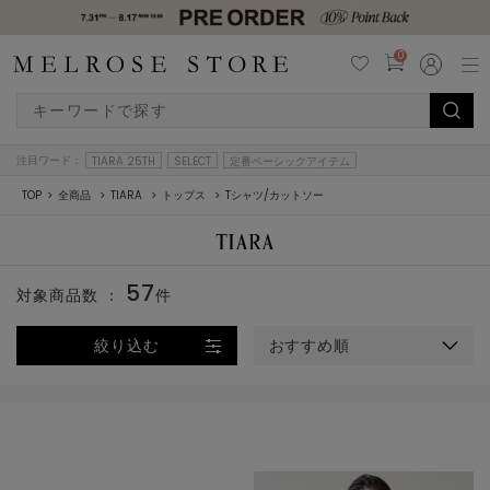
0
注目ワード：
TIARA 25TH
SELECT
定番ベーシックアイテム
TOP
全商品
TIARA
トップス
Tシャツ/カットソー
57
対象商品数 ：
件
絞り込む
おすすめ順