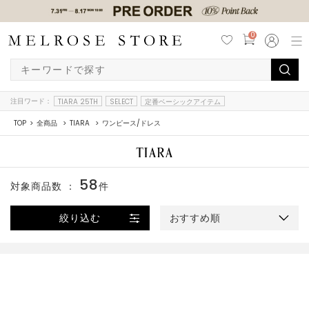
0
注目ワード：
TIARA 25TH
SELECT
定番ベーシックアイテム
TOP
全商品
TIARA
ワンピース/ドレス
58
対象商品数 ：
件
絞り込む
おすすめ順