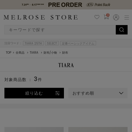
0
注目ワード：
TIARA 25TH
SELECT
定番ベーシックアイテム
TOP
全商品
TIARA
財布/小物
財布
3
対象商品数 ：
件
絞り込む
おすすめ順