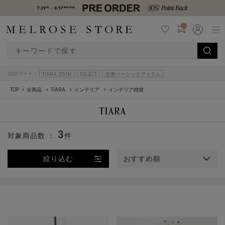
0
注目ワード：
TIARA 25TH
SELECT
定番ベーシックアイテム
TOP
全商品
TIARA
インテリア
インテリア雑貨
3
対象商品数 ：
件
絞り込む
おすすめ順