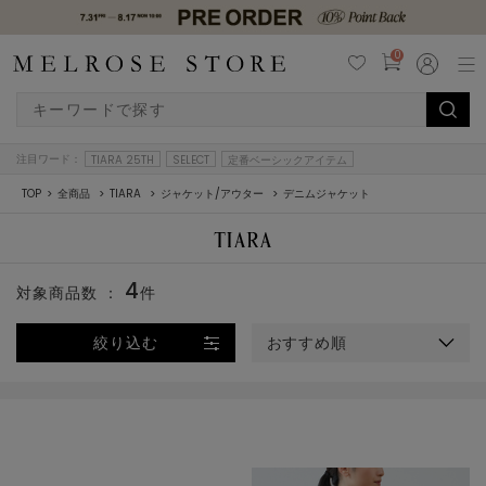
0
注目ワード：
TIARA 25TH
SELECT
定番ベーシックアイテム
TOP
全商品
TIARA
ジャケット/アウター
デニムジャケット
4
対象商品数 ：
件
絞り込む
おすすめ順