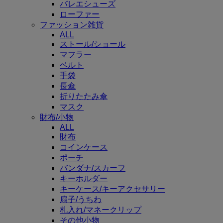
バレエシューズ
ローファー
ファッション雑貨
ALL
ストール/ショール
マフラー
ベルト
手袋
長傘
折りたたみ傘
マスク
財布/小物
ALL
財布
コインケース
ポーチ
バンダナ/スカーフ
キーホルダー
キーケース/キーアクセサリー
扇子/うちわ
札入れ/マネークリップ
その他小物