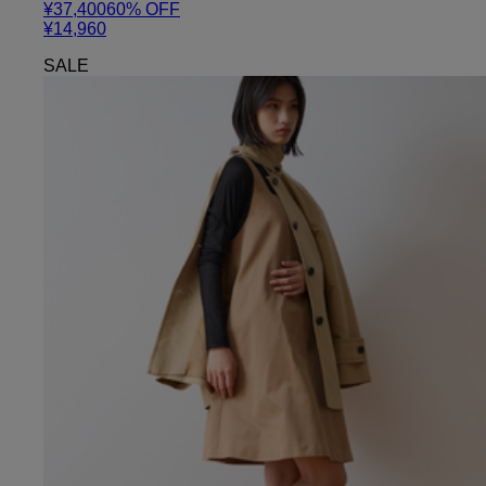
¥37,400
60
% OFF
¥14,960
SALE