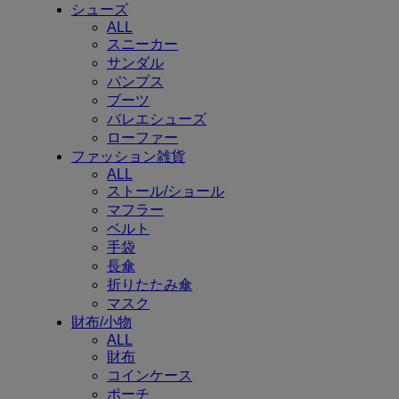
シューズ
ALL
スニーカー
サンダル
パンプス
ブーツ
バレエシューズ
ローファー
ファッション雑貨
ALL
ストール/ショール
マフラー
ベルト
手袋
長傘
折りたたみ傘
マスク
財布/小物
ALL
財布
コインケース
ポーチ