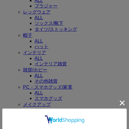
ALL
ブラジャー
レッグウェア
ALL
ソックス/靴下
タイツ/ストッキング
帽子
ALL
ハット
インテリア
ALL
インテリア雑貨
雑貨/ホビー
ALL
その他雑貨
PC・スマホグッズ/家電
ALL
スマホグッズ
メイクアップ
ALL
コスメキット/ギフトセット
ビューティーグッズ
ALL