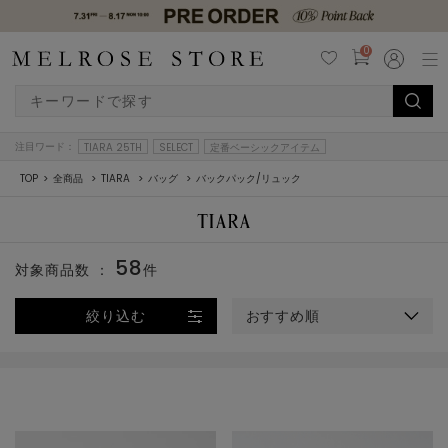
0
注目ワード：
TIARA 25TH
SELECT
定番ベーシックアイテム
TOP
全商品
TIARA
バッグ
バックパック/リュック
58
対象商品数 ：
件
絞り込む
おすすめ順