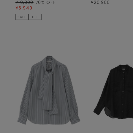
¥19,800
70
% OFF
¥20,900
¥5,940
SALE
HIT