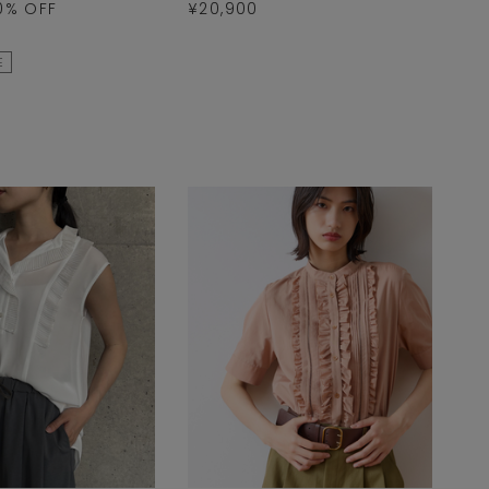
0
% OFF
¥20,900
E