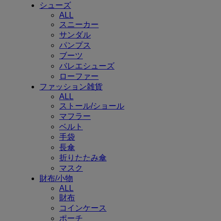
シューズ
ALL
スニーカー
サンダル
パンプス
ブーツ
バレエシューズ
ローファー
ファッション雑貨
ALL
ストール/ショール
マフラー
ベルト
手袋
長傘
折りたたみ傘
マスク
財布/小物
ALL
財布
コインケース
ポーチ