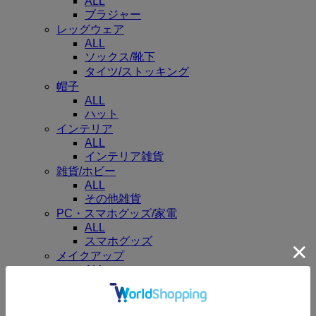
ALL
ブラジャー
レッグウェア
ALL
ソックス/靴下
タイツ/ストッキング
帽子
ALL
ハット
インテリア
ALL
インテリア雑貨
雑貨/ホビー
ALL
その他雑貨
PC・スマホグッズ/家電
ALL
スマホグッズ
メイクアップ
ALL
コスメキット/ギフトセット
ビューティーグッズ
ALL