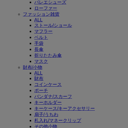
バレエシューズ
ローファー
ファッション雑貨
ALL
ストール/ショール
マフラー
ベルト
手袋
長傘
折りたたみ傘
マスク
財布/小物
ALL
財布
コインケース
ポーチ
バンダナ/スカーフ
キーホルダー
キーケース/キーアクセサリー
扇子/うちわ
札入れ/マネークリップ
その他小物