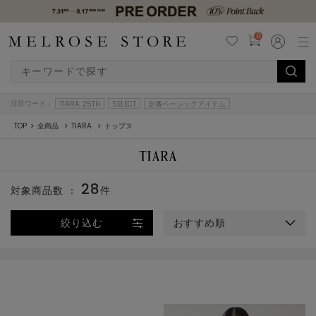
0
注目ワード：
TIARA 25TH
SELECT
定番ベーシックアイテム
TOP
全商品
TIARA
トップス
28
対象商品数 ：
件
絞り込む
おすすめ順