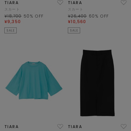
TIARA
TIARA
スカート
スカート
¥18,700
50
% OFF
¥26,400
60
% OFF
¥9,350
¥10,560
SALE
SALE
TIARA
TIARA