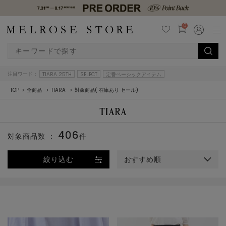
0
注目ワード：
TIARA 25TH
SELECT
定番ベーシックアイテム
TOP
全商品
TIARA
対象商品( 在庫あり セール)
406
対象商品数 ：
件
絞り込む
おすすめ順