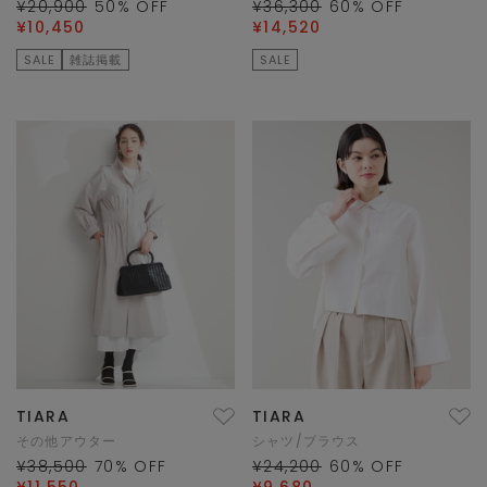
¥20,900
50
% OFF
¥36,300
60
% OFF
¥10,450
¥14,520
SALE
雑誌掲載
SALE
TIARA
TIARA
その他アウター
シャツ/ブラウス
¥38,500
70
% OFF
¥24,200
60
% OFF