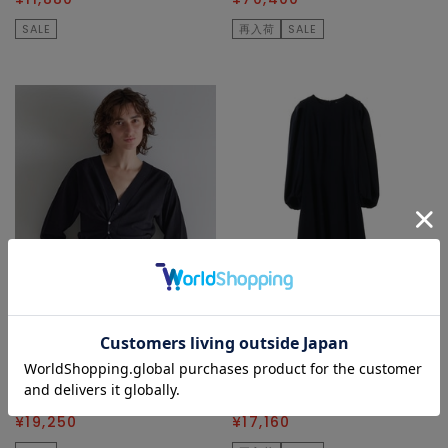
SALE
再入荷
SALE
martinique
martinique
カーディガン/ボレロ
ワンピース
¥27,500
30
% OFF
¥42,900
60
% OFF
¥19,250
¥17,160