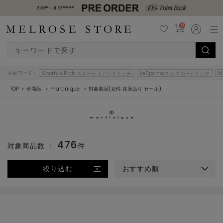
0
注目ワード：
Sporty＆Rich スポーティアンドリッチ
LeSportsac レスポートサック
M
TOP
全商品
martinique
対象商品(女性 在庫あり セール)
476
対象商品数 ：
件
絞り込む
おすすめ順