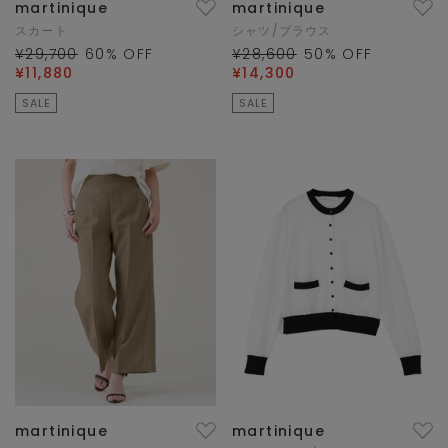
martinique
martinique
スカート
シャツ/ブラウス
¥29,700
60
% OFF
¥28,600
50
% OFF
¥11,880
¥14,300
SALE
SALE
martinique
martinique