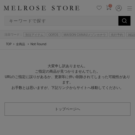
0
注目ワード：
別注アイテム
OOFOS
MAISON CANAUメゾンカナウ
先行予約
雑誌
TOP
全商品
Not Found
大変申し訳ありません。
ご指定の商品が見つかりませんでした。
URLのご指定に誤りがあるか、更新等に伴い削除されてしまった可能性があり
ます。
お手数とは思いますが、下記リンクからサイトへ移動してください。
トップページへ