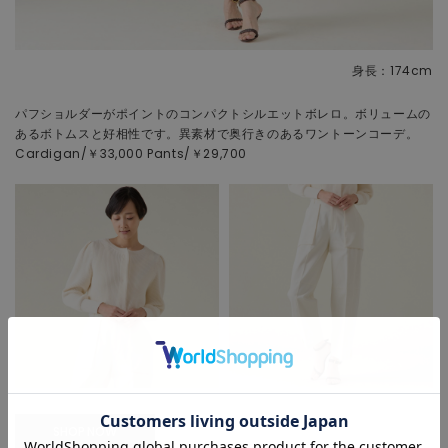
身長：174cm
パフショルダーがポイントのコンパクトシルエットボレロ。ボリュームの
あるボトムスと好相性です。異素材で奥行きのあるワントーンコーデ。
Cardigan/￥33,000 Pants/￥29,700
SHOP NOW