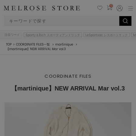
0
注目ワード：
Sporty＆Rich スポーティアンドリッチ
LeSportsac レスポートサック
M
TOP
COORDINATE FILES一覧
martinique
【martinique】NEW ARRIVAL Mar vol.3
COORDINATE FILES
【martinique】NEW ARRIVAL Mar vol.3