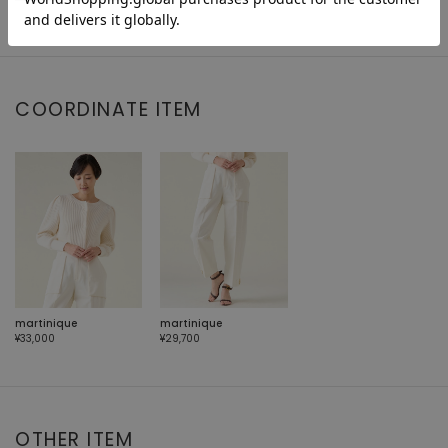
COORDINATE ITEM
martinique
martinique
¥33,000
¥29,700
OTHER ITEM