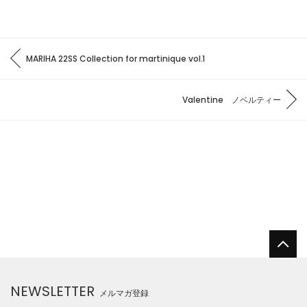
MARIHA 22SS Collection for martinique vol.1
Valentine ノベルティー
NEWSLETTER
メルマガ登録