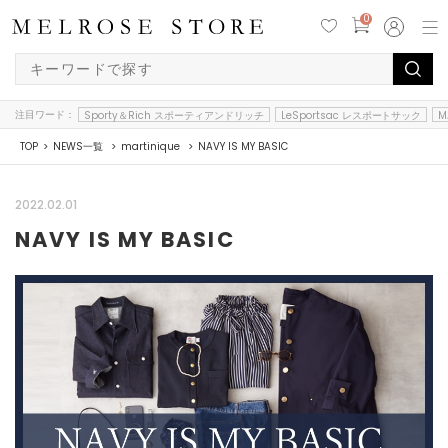
0
注目ワード：
Sporty＆Rich スポーティアンドリッチ
LeSportsac レスポートサック
M
TOP
NEWS一覧
martinique
NAVY IS MY BASIC
2022.02.01
NAVY IS MY BASIC