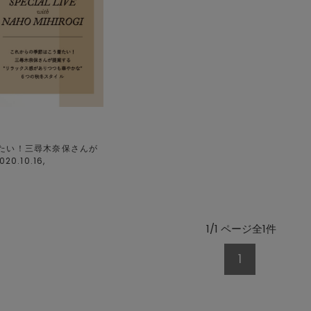
たい！三尋木奈保さんが
0.10.16,
1/1 ページ全1件
1