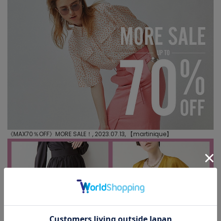
《MAX70％OFF》MORE SALE！, 2023.07.13, 【
martinique
】