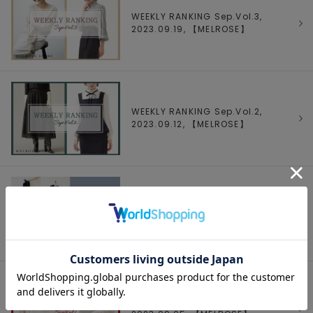
WEEKLY RANKING Sep.Vol.3,
2023.09.19, 【
MELROSE
】
WEEKLY RANKING Sep.Vol.2,
2023.09.12, 【
MELROSE
】
"NAVY" FOR AUTUMN, 2023.09.07,
【
martinique
】
WEEKLY RANKING Sep.Vol.1,