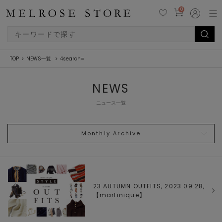
0
TOP
NEWS一覧
4search=
NEWS
ニュース一覧
Monthly Archive
23 AUTUMN OUTFITS, 2023.09.28,
【
martinique
】