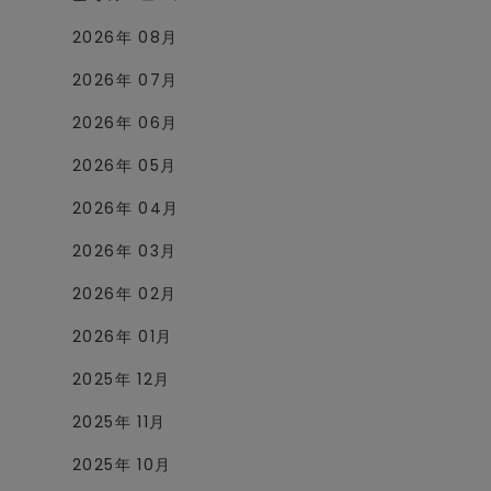
2026年 08月
2026年 07月
2026年 06月
2026年 05月
2026年 04月
2026年 03月
2026年 02月
2026年 01月
2025年 12月
2025年 11月
2025年 10月