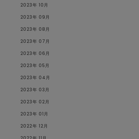
2023年 10月
2023年 09月
2023年 08月
2023年 07月
2023年 06月
2023年 05月
2023年 04月
2023年 03月
2023年 02月
2023年 01月
2022年 12月
2022年 11月