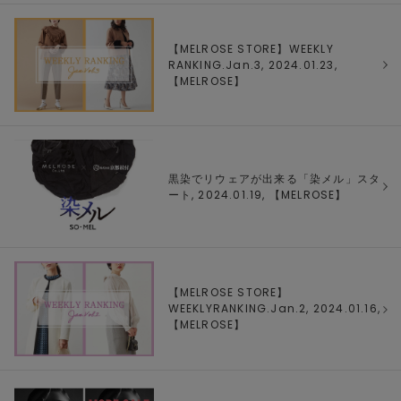
【MELROSE STORE】WEEKLY
RANKING.Jan.3, 2024.01.23,
【
MELROSE
】
黒染でリウェアが出来る「染メル」スタ
ート, 2024.01.19, 【
MELROSE
】
【MELROSE STORE】
WEEKLYRANKING.Jan.2, 2024.01.16,
【
MELROSE
】