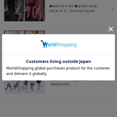
◆MAX70％OFF◆MORE SALE,
2024.01.11, 【
martinique
】
【MELROSE STORE】
WEEKLYRANKING Jan.Vol.1,
2024.01.09, 【
MELROSE
】
【50th Anniversary】MELROSE ×
NEEDBY heritage, 2024.01.05,
【
MELROSE
】