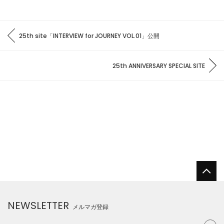
25th site「INTERVIEW for JOURNEY VOL.01」公開
25th ANNIVERSARY SPECIAL SITE
NEWSLETTER
メルマガ登録