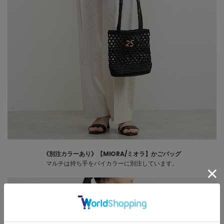
《別注カラーあり》【MIORA/ミオラ】かごバッグ
マルチは持ち手をバイカラーに別注しています。