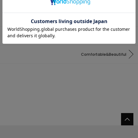
【TIARA】autumn pastel
Comfortable&Beautiful