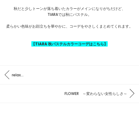
秋だと少しトーンが落ち着いたカラーがメインになりがちだけど、
TIARAでは秋にパステル。
柔らかい色味がお顔立ちを華やかに、コーデをやさしくまとめてくれます。
【TIARA 秋パステルカラーコーデはこちら】
relax...
FLOWER ～変わらない女性らしさ～