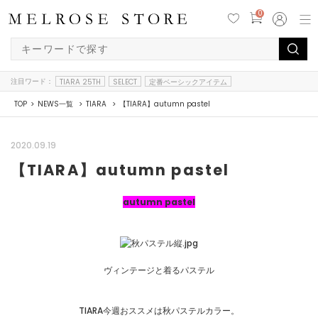
0
注目ワード：
TIARA 25TH
SELECT
定番ベーシックアイテム
TOP
NEWS一覧
TIARA
【TIARA】autumn pastel
2020.09.19
【TIARA】autumn pastel
autumn pastel
ヴィンテージと着るパステル
TIARA今週おススメは秋パステルカラー。