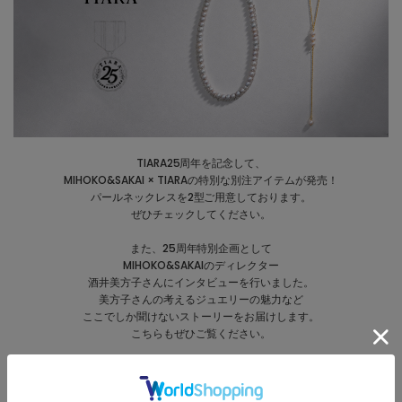
TIARA25周年を記念して、
MIHOKO&SAKAI × TIARAの特別な別注アイテムが発売！
パールネックレスを2型ご用意しております。
ぜひチェックしてください。
また、25周年特別企画として
MIHOKO&SAKAIのディレクター
酒井美方子さんにインタビューを行いました。
美方子さんの考えるジュエリーの魅力など
ここでしか聞けないストーリーをお届けします。
こちらもぜひご覧ください。
▶インタビューはこちら
▶別注アイテムはこちら