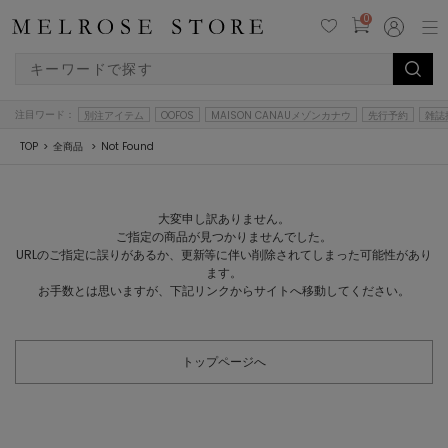
0
注目ワード：
別注アイテム
OOFOS
MAISON CANAUメゾンカナウ
先行予約
雑誌
TOP
全商品
Not Found
大変申し訳ありません。
ご指定の商品が見つかりませんでした。
URLのご指定に誤りがあるか、更新等に伴い削除されてしまった可能性があり
ます。
お手数とは思いますが、下記リンクからサイトへ移動してください。
トップページへ