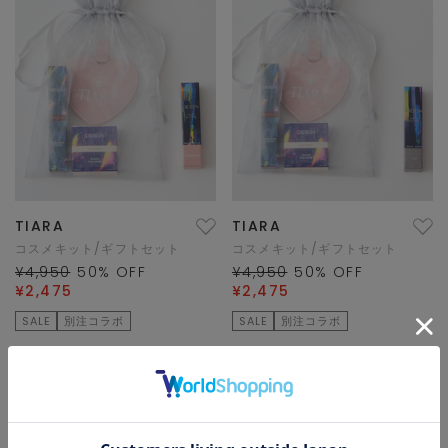
TIARA
TIARA
コスメキット/ギフトセット
コスメキット/ギフトセット
¥4,950
50
% OFF
¥4,950
50
% OFF
¥2,475
¥2,475
SALE
別注コラボ
SALE
別注コラボ
1/1 ページ全2件