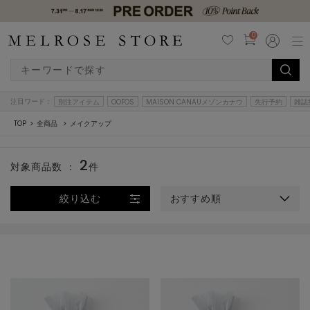
0
注目ワード：
別注アイテム
OOFOS
MAISON CANAUメゾンカナウ
先行予約
雑誌
TOP
全商品
メイクアップ
2
対象商品数 ：
件
絞り込む
おすすめ順