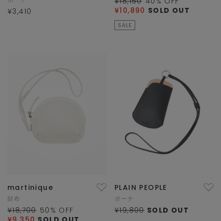
¥18,150
40
% OFF
¥10,890
SOLD OUT
¥3,410
SALE
martinique
PLAIN PEOPLE
財布
ポーチ
¥18,700
50
% OFF
¥19,800
SOLD OUT
¥9,350
SOLD OUT