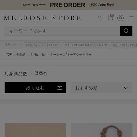
0
注目ワード：
別注アイテム
OOFOS
MAISON CANAUメゾンカナウ
先行予約
雑誌
TOP
全商品
財布/小物
キーケース/キーアクセサリー
36
対象商品数 ：
件
絞り込む
おすすめ順