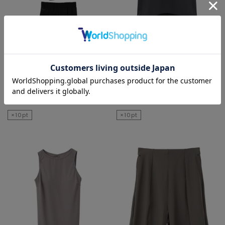
LOGEMENT DE
LOGEMENT DE
CLAIRE
CLAIRE
水着
水着
¥22,000
¥16,940
×10pt
×10pt