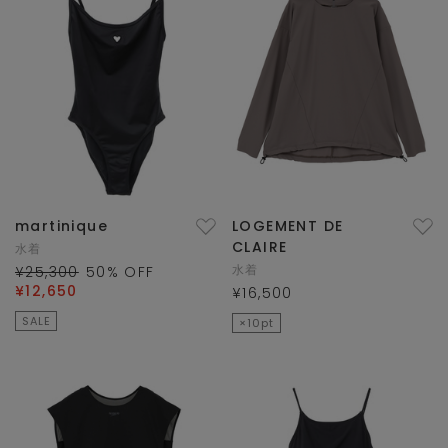
martinique
LOGEMENT DE
CLAIRE
水着
水着
¥25,300
50
% OFF
¥12,650
¥16,500
SALE
×10pt