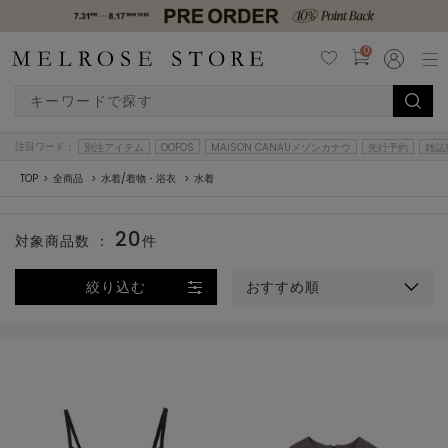
0
注目ワード：
別注アイテム
OOFOS
MAISON CANAUメゾンカナウ
先行予約
雑誌
TOP
全商品
水着/着物・浴衣
水着
20
対象商品数 ：
件
絞り込む
おすすめ順