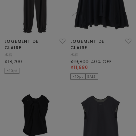
LOGEMENT DE
LOGEMENT DE
CLAIRE
CLAIRE
水着
水着
¥18,700
¥19,800
40
% OFF
¥11,880
×10pt
×10pt
SALE