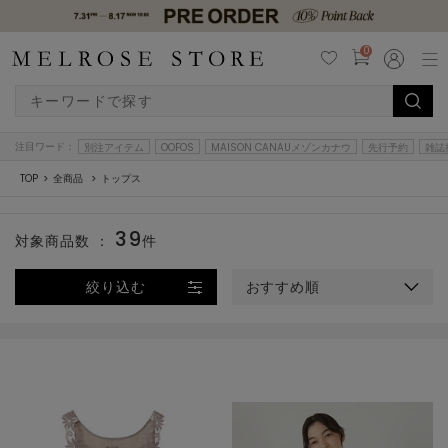
0
注目ワード：
別注アイテム
OOFOS
MAISON CANAUメゾンカナウ
先行予約
雑誌
TOP
全商品
トップス
39
対象商品数 ：
件
絞り込む
おすすめ順