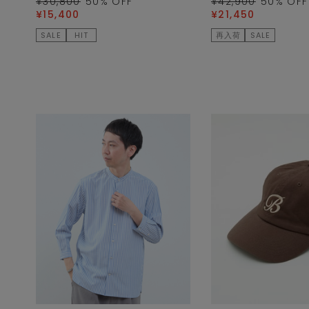
¥30,800
50
% OFF
¥42,900
50
% OFF
¥15,400
¥21,450
SALE
HIT
再入荷
SALE