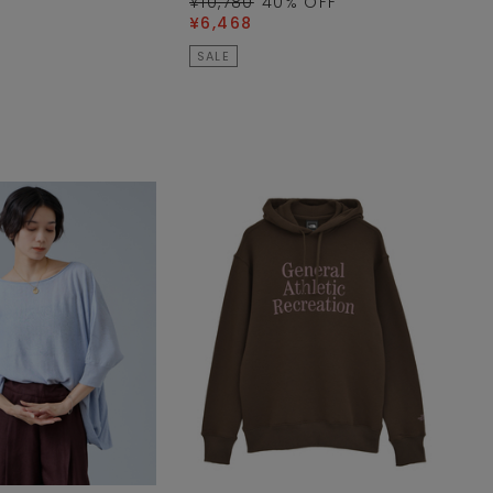
¥10,780
40
% OFF
¥6,468
SALE