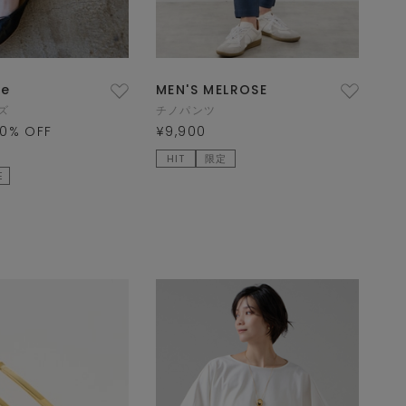
ue
MEN'S MELROSE
ズ
チノパンツ
0
% OFF
¥9,900
HIT
限定
E