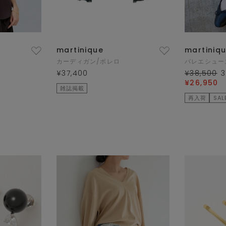
martinique
martiniq
カーディガン/ボレロ
バレエシュー
¥37,400
¥38,500
3
¥26,950
雑誌掲載
再入荷
SAL